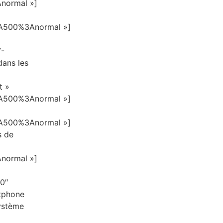
normal »]
A500%3Anormal »]
7-
dans les
t »
A500%3Anormal »]
A500%3Anormal »]
s de
normal »]
0″
rtphone
système