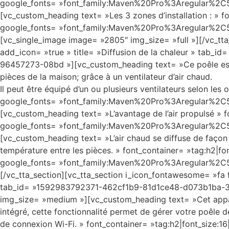
google_fonts= »font_family:Maven%20Pro%3Aregular%2
[vc_custom_heading text= »Les 3 zones d’installation : » fo
google_fonts= »font_family:Maven%20Pro%3Aregular%2
[vc_single_image image= »2805″ img_size= »full »][/vc_tta
add_icon= »true » title= »Diffusion de la chaleur » ta
96457273-08bd »][vc_custom_heading text= »Ce poêle est d
pièces de la maison; grâce à un ventilateur d’air chaud.
Il peut être équipé d’un ou plusieurs ventilateurs selon les 
google_fonts= »font_family:Maven%20Pro%3Aregular%2
[vc_custom_heading text= »L’avantage de l’air propulsé » fo
google_fonts= »font_family:Maven%20Pro%3Aregular%2
[vc_custom_heading text= »L’air chaud se diffuse de façon
température entre les pièces. » font_container= »tag:h2|font
google_fonts= »font_family:Maven%20Pro%3Aregular%2
[/vc_tta_section][vc_tta_section i_icon_fontawesome= »fa f
tab_id= »1592983792371-462cf1b9-81d1ce48-d073b1ba-3
img_size= »medium »][vc_custom_heading text= »Cet appar
intégré, cette fonctionnalité permet de gérer votre poêl
de connexion Wi-Fi. » font_container= »tag:h2|font_size:16|t