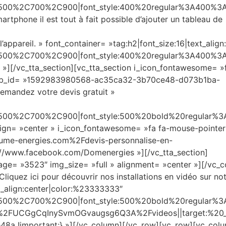
C500%2C700%2C900|font_style:400%20regular%3A400%3A
tphone il est tout à fait possible d’ajouter un tableau de
appareil. » font_container= »tag:h2|font_size:16|text_align:
C500%2C700%2C900|font_style:400%20regular%3A400%3A
»][/vc_tta_section][vc_tta_section i_icon_fontawesome= »f
» tab_id= »1592983980568-ac35ca32-3b70ce48-d073b1ba-
mandez votre devis gratuit »
C500%2C700%2C900|font_style:500%20bold%20regular%3
align= »center » i_icon_fontawesome= »fa fa-mouse-pointer
ume-energies.com%2Fdevis-personnalise-en-
s://www.facebook.com/Domenergies »][/vc_tta_section]
age= »3523″ img_size= »full » alignment= »center »][/vc_
quez ici pour découvrir nos installations en vidéo sur no
t_align:center|color:%23333333″
2C500%2C700%2C900|font_style:500%20bold%20regular%
%2FUCGgCqInySvmOGvaugsg6Q3A%2Fvideos||target:%20_b
8a !important;} »][/vc_column][/vc_row][vc_row][vc_col