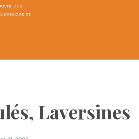
uvrir des
os services et
ulés, Laversines