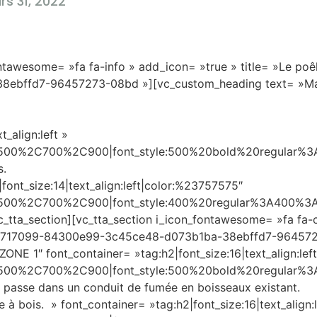
s 31, 2022
ntawesome= »fa fa-info » add_icon= »true » title= »Le poê
8ebffd7-96457273-08bd »][vc_custom_heading text= »Ma
_align:left »
C500%2C700%2C900|font_style:500%20bold%20regular%3
s.
|font_size:14|text_align:left|color:%23757575″
C500%2C700%2C900|font_style:400%20regular%3A400%3A
_tta_section][vc_tta_section i_icon_fontawesome= »fa fa-
592983717099-84300e99-3c45ce48-d073b1ba-38ebffd7-96457
ONE 1″ font_container= »tag:h2|font_size:16|text_align:left
C500%2C700%2C900|font_style:500%20bold%20regular%3
e passe dans un conduit de fumée en boisseaux existant.
 à bois. » font_container= »tag:h2|font_size:16|text_align:l