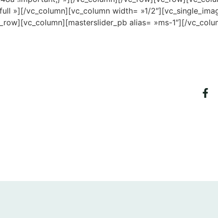
ull »][/vc_column][vc_column width= »1/2″][vc_single_ima
_row][vc_column][masterslider_pb alias= »ms-1″][/vc_colu