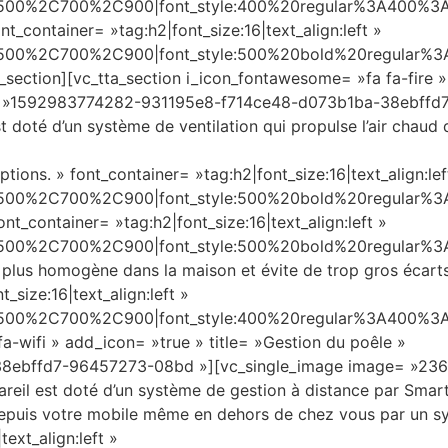
C500%2C700%2C900|font_style:400%20regular%3A400%3A
nt_container= »tag:h2|font_size:16|text_align:left »
C500%2C700%2C900|font_style:500%20bold%20regular%3
_section][vc_tta_section i_icon_fontawesome= »fa fa-fire »
b_id= »1592983774282-931195e8-f714ce48-d073b1ba-38ebffd
oté d’un système de ventilation qui propulse l’air chaud 
options. » font_container= »tag:h2|font_size:16|text_align:lef
C500%2C700%2C900|font_style:500%20bold%20regular%3
nt_container= »tag:h2|font_size:16|text_align:left »
C500%2C700%2C900|font_style:500%20bold%20regular%3
 plus homogène dans la maison et évite de trop gros écart
_size:16|text_align:left »
C500%2C700%2C900|font_style:400%20regular%3A400%3A
a-wifi » add_icon= »true » title= »Gestion du poêle »
8ebffd7-96457273-08bd »][vc_single_image image= »236
eil est doté d’un système de gestion à distance par Sma
e depuis votre mobile même en dehors de chez vous par un 
ext_align:left »