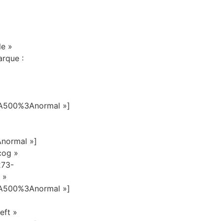
le »
rque :
A500%3Anormal »]
normal »]
cog »
273-
 »
A500%3Anormal »]
eft »