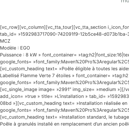
mar
[vc_row][vc_column][vc_tta_tour][vc_tta_section i_icon_fo
tab_id= »1592983717090-742091f9-12b5ce48-d073b1ba-3
MCZ
Modèle : EGO
Puissance : 8 kW » font_container= »tag:h2|font_size:16|text
google_fonts= »font_family:Maven%20Pro%3Aregular%2
[vc_custom_heading text= »Poêle éligible à toutes les aide
Labellisé Flamme Verte 7 étoiles » font_container= »tag:h2
google_fonts= »font_family:Maven%20Pro%3Aregular%2
[vc_single_image image= »2991″ img_size= »medium »][/vc
add_icon= »true » title= »L’installation » tab_id= »1
08bd »][vc_custom_heading text= »Installation réalisée en Z
google_fonts= »font_family:Maven%20Pro%3Aregular%2
[vc_custom_heading text= »Installation standard, le tubag
Poêle à granulés installé en remplacement d’un ancien poêle