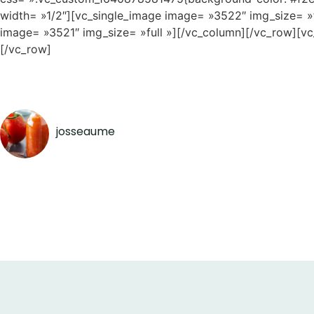
width= »1/2″][vc_single_image image= »3522″ img_size= »f
image= »3521″ img_size= »full »][/vc_column][/vc_row][vc
[/vc_row]
josseaume