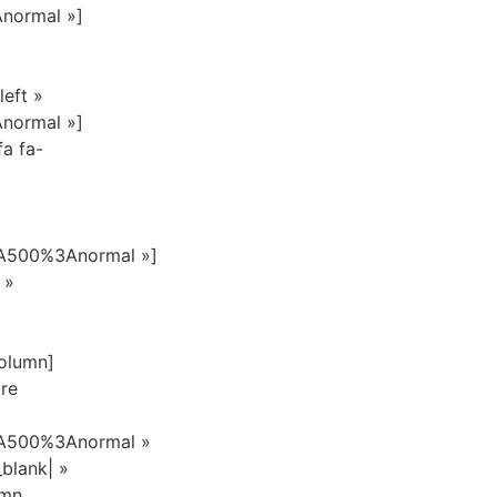
normal »]
left »
normal »]
a fa-
A500%3Anormal »]
 »
column]
tre
3A500%3Anormal »
lank| »
umn