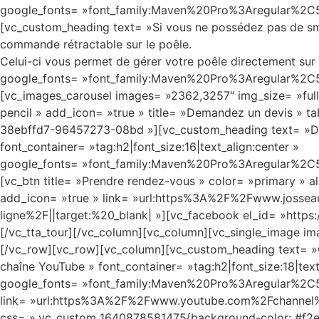
google_fonts= »font_family:Maven%20Pro%3Aregular%2
[vc_custom_heading text= »Si vous ne possédez pas de smar
commande rétractable sur le poêle.
Celui-ci vous permet de gérer votre poêle directement sur l’
google_fonts= »font_family:Maven%20Pro%3Aregular%2
[vc_images_carousel images= »2362,3257″ img_size= »full 
pencil » add_icon= »true » title= »Demandez un devis 
38ebffd7-96457273-08bd »][vc_custom_heading text= »De
font_container= »tag:h2|font_size:16|text_align:center »
google_fonts= »font_family:Maven%20Pro%3Aregular%2
[vc_btn title= »Prendre rendez-vous » color= »primary » 
add_icon= »true » link= »url:https%3A%2F%2Fwww.jossea
ligne%2F||target:%20_blank| »][vc_facebook el_id= »http
[/vc_tta_tour][/vc_column][vc_column][vc_single_image im
[/vc_row][vc_row][vc_column][vc_custom_heading text= »Cli
chaîne YouTube » font_container= »tag:h2|font_size:18|tex
google_fonts= »font_family:Maven%20Pro%3Aregular%
link= »url:https%3A%2F%2Fwww.youtube.com%2Fchannel
css= ».vc_custom_1640878581475{background-color: #f2e4