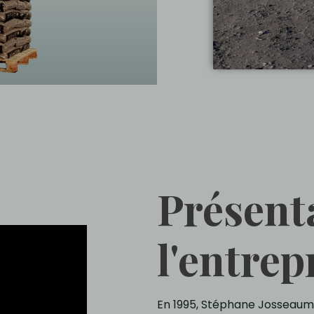
Présent
l'entrepr
En 1995, Stéphane Josseaume 