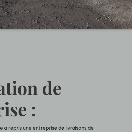
ation de
ise :
a repris une entreprise de livraisons de