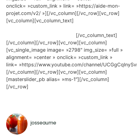
onclick= »custom_link » link= »https://aide-mon-
projet.com/v2/ »][/vc_column][/vc_row][vc_row]
[vc_column][vc_column_text]
#poeleagranules
#poeleapellets #pellets #granules #posepoeleoise
#oise #installateurpoele #mcz
[/vc_column_text]
[/vc_column][/vc_row][vc_row][vc_column]
[vc_single_image image= »2798″ img_size= »full »
alignment= »center » onclick= »custom_link »
link= »https://www.youtube.com/channel/UCGgCqIny
[/vc_column][/vc_row][vc_row][vc_column]
[masterslider_pb alias= »ms-1″][/vc_column]
[/vc_row]
josseaume