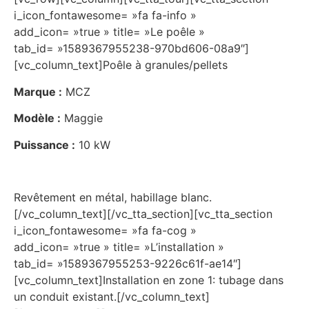
i_icon_fontawesome= »fa fa-info »
add_icon= »true » title= »Le poêle »
tab_id= »1589367955238-970bd606-08a9″]
[vc_column_text]Poêle à granules/pellets
Marque :
MCZ
Modèle :
Maggie
Puissance :
10 kW
Revêtement en métal, habillage blanc.
[/vc_column_text][/vc_tta_section][vc_tta_section
i_icon_fontawesome= »fa fa-cog »
add_icon= »true » title= »L’installation »
tab_id= »1589367955253-9226c61f-ae14″]
[vc_column_text]Installation en zone 1: tubage dans
un conduit existant.[/vc_column_text]