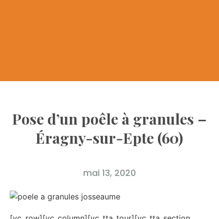
Pose d’un poêle à granules –
Éragny-sur-Epte (60)
mai 13, 2020
[vc_row][vc_column][vc_tta_tour][vc_tta_section