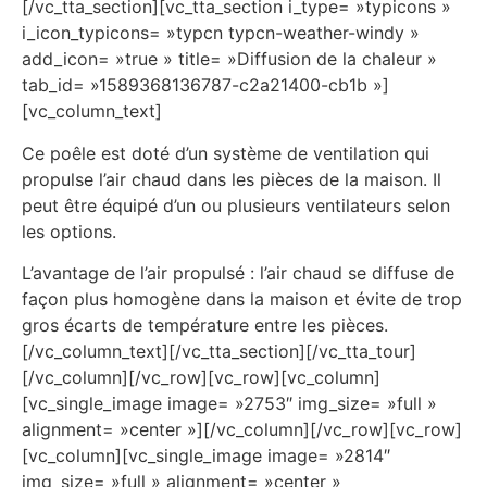
[/vc_tta_section][vc_tta_section i_type= »typicons »
i_icon_typicons= »typcn typcn-weather-windy »
add_icon= »true » title= »Diffusion de la chaleur »
tab_id= »1589368136787-c2a21400-cb1b »]
[vc_column_text]
Ce poêle est doté d’un système de ventilation qui
propulse l’air chaud dans les pièces de la maison. Il
peut être équipé d’un ou plusieurs ventilateurs selon
les options.
L’avantage de l’air propulsé : l’air chaud se diffuse de
façon plus homogène dans la maison et évite de trop
gros écarts de température entre les pièces.
[/vc_column_text][/vc_tta_section][/vc_tta_tour]
[/vc_column][/vc_row][vc_row][vc_column]
[vc_single_image image= »2753″ img_size= »full »
alignment= »center »][/vc_column][/vc_row][vc_row]
[vc_column][vc_single_image image= »2814″
img_size= »full » alignment= »center »