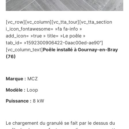
[vc_row][vc_column][vc_tta_tour][vc_tta_section
i_icon_fontawesome= »fa fa-info »
add_icon= »true » title= »Le poêle »
tab_id= »1592300906422-0aac00ed-ae90″]
[vc_column_text]
Poêle installé à Gournay-en-Bray
(76)
Marque :
MCZ
Modèle :
Loop
Puissance :
8 kW
Le chargement du granulé se fait par le dessus du