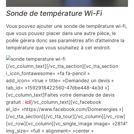
Sonde de température Wi-Fi
Vous pouvez ajouter une sonde de température wi-fi,
que vous pouvez placer dans une autre pièce, le
poêle gérera donc ses paramètres afin d’atteindre la
température que vous souhaitez à cet endroit.
[/vc_column_text][/vc_tta_section][vc_tta_section
i_icon_fontawesome= »fa fa-pencil »
add_icon= »true » title= »Demandez un devis »
tab_id= »1592918422560-47dbe448-4e3d »]
[vc_column_text]Faites votre demande de devis
gratuit :
ici
[/vc_column_text][vc_facebook
el_id= »https://www.facebook.com/Domenergies »]
[/vc_tta_section][/vc_tta_tour][/vc_column][/vc_row]
[vc_row][vc_column][vc_single_image image= »2814″
img_size= »full » alignment= »center »