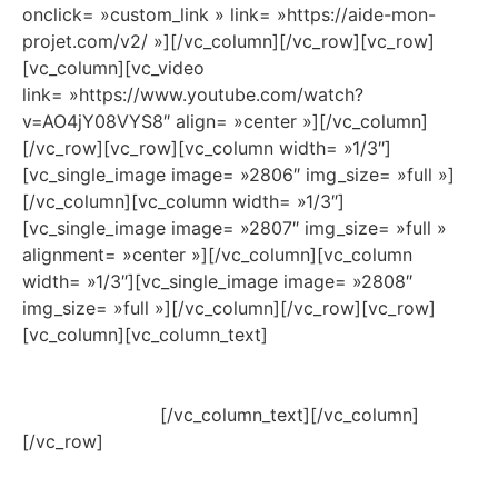
onclick= »custom_link » link= »https://aide-mon-
projet.com/v2/ »][/vc_column][/vc_row][vc_row]
[vc_column][vc_video
link= »https://www.youtube.com/watch?
v=AO4jY08VYS8″ align= »center »][/vc_column]
[/vc_row][vc_row][vc_column width= »1/3″]
[vc_single_image image= »2806″ img_size= »full »]
[/vc_column][vc_column width= »1/3″]
[vc_single_image image= »2807″ img_size= »full »
alignment= »center »][/vc_column][vc_column
width= »1/3″][vc_single_image image= »2808″
img_size= »full »][/vc_column][/vc_row][vc_row]
[vc_column][vc_column_text]
#poêle #poele
#poelegournay #pellets #granules
#poelepelletsgournay
#gournayenbray
[/vc_column_text][/vc_column]
[/vc_row]