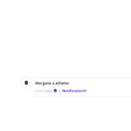
Morgane
a acheter
il y a 3 jours
by