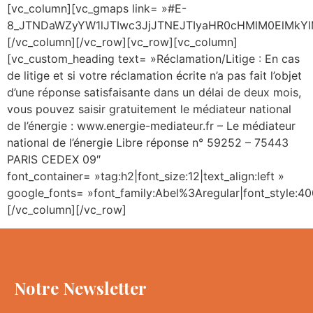
[vc_column][vc_gmaps link= »#E-
8_JTNDaWZyYW1lJTIwc3JjJTNEJTIyaHR0cHMlM0ElMkY
[/vc_column][/vc_row][vc_row][vc_column]
[vc_custom_heading text= »Réclamation/Litige : En cas
de litige et si votre réclamation écrite n’a pas fait l’objet
d’une réponse satisfaisante dans un délai de deux mois,
vous pouvez saisir gratuitement le médiateur national
de l’énergie : www.energie-mediateur.fr – Le médiateur
national de l’énergie Libre réponse n° 59252 – 75443
PARIS CEDEX 09″
font_container= »tag:h2|font_size:12|text_align:left »
google_fonts= »font_family:Abel%3Aregular|font_style
[/vc_column][/vc_row]
Notre Newsletter