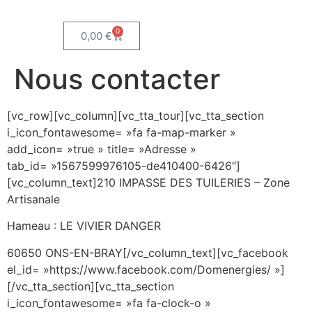
0
0,00
€
Nous contacter
[vc_row][vc_column][vc_tta_tour][vc_tta_section
i_icon_fontawesome= »fa fa-map-marker »
add_icon= »true » title= »Adresse »
tab_id= »1567599976105-de410400-6426″]
[vc_column_text]210 IMPASSE DES TUILERIES – Zone
Artisanale
Hameau : LE VIVIER DANGER
60650 ONS-EN-BRAY[/vc_column_text][vc_facebook
el_id= »https://www.facebook.com/Domenergies/ »]
[/vc_tta_section][vc_tta_section
i_icon_fontawesome= »fa fa-clock-o »