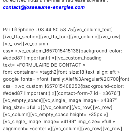
contact@josseaume-energies.com
Par téléphone : 03 44 80 53 75[/vc_column_text]
[/vc_tta_section][/vc_tta_tour][/vc_column][/vc_row]
[vc_row][vc_column
css= ».vc_custom_1657015415138{background-color:
#eded87 !important;} »][vc_custom_heading
text= »FORMULAIRE DE CONTACT »
font_container= »tag:h2|font_size:18|text_align:left »
google_fonts= »font_family:Alef%3Aregular%2C700|fon
css= ».vc_custom_1657015408252{background-color:
#eded87 !important;} »][contact-form-7 id= »3676″]
[vc_empty_space][vc_single_image image= »4387″
img_size= »full »][/vc_column][/vc_row][vc_row]
[vc_column][vc_empty_space height= »35px »]
[vc_single_image image= »4199″ img_size= »full »
alignment= »center »][/vc_column][/vc_row][vc_row]