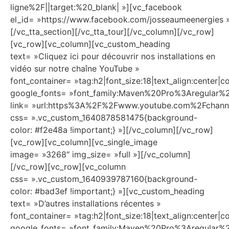
ligne%2F||target:%20_blank| »][vc_facebook
el_id= »https://www.facebook.com/josseaumeenergies 
[/vc_tta_section][/vc_tta_tour][/vc_column][/vc_row]
[vc_row][vc_column][vc_custom_heading
text= »Cliquez ici pour découvrir nos installations en
vidéo sur notre chaîne YouTube »
font_container= »tag:h2|font_size:18|text_align:center
google_fonts= »font_family:Maven%20Pro%3Aregula
link= »url:https%3A%2F%2Fwww.youtube.com%2Fchan
css= ».vc_custom_1640878581475{background-
color: #f2e48a !important;} »][/vc_column][/vc_row]
[vc_row][vc_column][vc_single_image
image= »3268″ img_size= »full »][/vc_column]
[/vc_row][vc_row][vc_column
css= ».vc_custom_1640939787160{background-
color: #bad3ef !important;} »][vc_custom_heading
text= »D’autres installations récentes »
font_container= »tag:h2|font_size:18|text_align:center
google_fonts= »font_family:Maven%20Pro%3Aregula