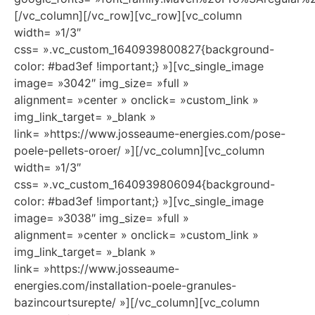
[/vc_column][/vc_row][vc_row][vc_column
width= »1/3″
css= ».vc_custom_1640939800827{background-
color: #bad3ef !important;} »][vc_single_image
image= »3042″ img_size= »full »
alignment= »center » onclick= »custom_link »
img_link_target= »_blank »
link= »https://www.josseaume-energies.com/pose-
poele-pellets-oroer/ »][/vc_column][vc_column
width= »1/3″
css= ».vc_custom_1640939806094{background-
color: #bad3ef !important;} »][vc_single_image
image= »3038″ img_size= »full »
alignment= »center » onclick= »custom_link »
img_link_target= »_blank »
link= »https://www.josseaume-
energies.com/installation-poele-granules-
bazincourtsurepte/ »][/vc_column][vc_column