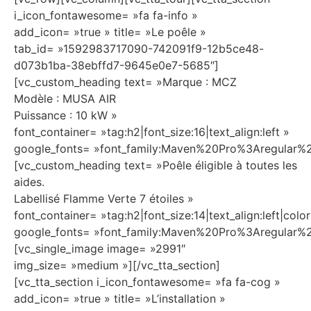
i_icon_fontawesome= »fa fa-info »
add_icon= »true » title= »Le poêle »
tab_id= »1592983717090-742091f9-12b5ce48-
d073b1ba-38ebffd7-9645e0e7-5685″]
[vc_custom_heading text= »Marque : MCZ
Modèle : MUSA AIR
Puissance : 10 kW »
font_container= »tag:h2|font_size:16|text_align:left »
google_fonts= »font_family:Maven%20Pro%3Aregula
[vc_custom_heading text= »Poêle éligible à toutes les
aides.
Labellisé Flamme Verte 7 étoiles »
font_container= »tag:h2|font_size:14|text_align:left|col
google_fonts= »font_family:Maven%20Pro%3Aregular
[vc_single_image image= »2991″
img_size= »medium »][/vc_tta_section]
[vc_tta_section i_icon_fontawesome= »fa fa-cog »
add_icon= »true » title= »L’installation »