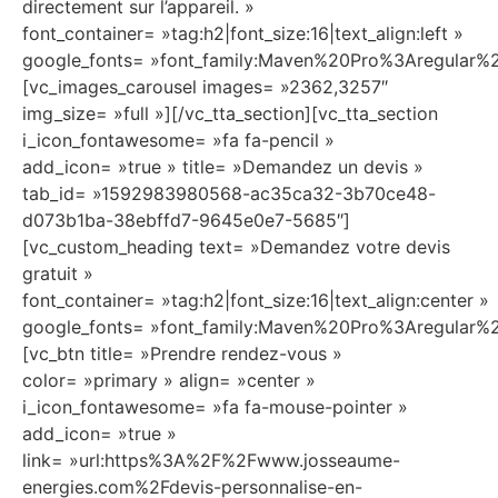
directement sur l’appareil. »
font_container= »tag:h2|font_size:16|text_align:left »
google_fonts= »font_family:Maven%20Pro%3Aregular
[vc_images_carousel images= »2362,3257″
img_size= »full »][/vc_tta_section][vc_tta_section
i_icon_fontawesome= »fa fa-pencil »
add_icon= »true » title= »Demandez un devis »
tab_id= »1592983980568-ac35ca32-3b70ce48-
d073b1ba-38ebffd7-9645e0e7-5685″]
[vc_custom_heading text= »Demandez votre devis
gratuit »
font_container= »tag:h2|font_size:16|text_align:center »
google_fonts= »font_family:Maven%20Pro%3Aregula
[vc_btn title= »Prendre rendez-vous »
color= »primary » align= »center »
i_icon_fontawesome= »fa fa-mouse-pointer »
add_icon= »true »
link= »url:https%3A%2F%2Fwww.josseaume-
energies.com%2Fdevis-personnalise-en-