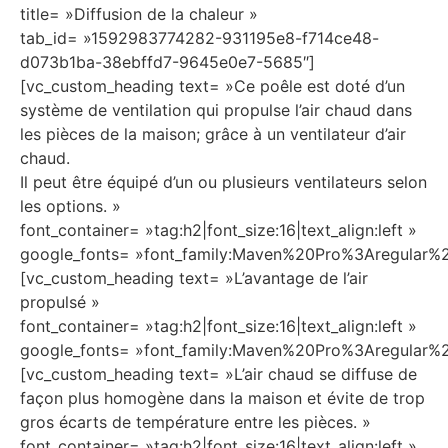
title= »Diffusion de la chaleur »
tab_id= »1592983774282-931195e8-f714ce48-
d073b1ba-38ebffd7-9645e0e7-5685″]
[vc_custom_heading text= »Ce poêle est doté d’un
système de ventilation qui propulse l’air chaud dans
les pièces de la maison; grâce à un ventilateur d’air
chaud.
Il peut être équipé d’un ou plusieurs ventilateurs selon
les options. »
font_container= »tag:h2|font_size:16|text_align:left »
google_fonts= »font_family:Maven%20Pro%3Aregula
[vc_custom_heading text= »L’avantage de l’air
propulsé »
font_container= »tag:h2|font_size:16|text_align:left »
google_fonts= »font_family:Maven%20Pro%3Aregula
[vc_custom_heading text= »L’air chaud se diffuse de
façon plus homogène dans la maison et évite de trop
gros écarts de température entre les pièces. »
font_container= »tag:h2|font_size:16|text_align:left »