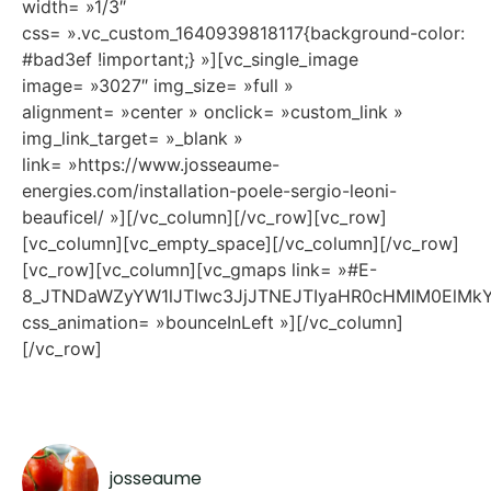
width= »1/3″
css= ».vc_custom_1640939818117{background-color:
#bad3ef !important;} »][vc_single_image
image= »3027″ img_size= »full »
alignment= »center » onclick= »custom_link »
img_link_target= »_blank »
link= »https://www.josseaume-
energies.com/installation-poele-sergio-leoni-
beauficel/ »][/vc_column][/vc_row][vc_row]
[vc_column][vc_empty_space][/vc_column][/vc_row]
[vc_row][vc_column][vc_gmaps link= »#E-
8_JTNDaWZyYW1lJTIwc3JjJTNEJTIyaHR0cHMlM0ElMk
css_animation= »bounceInLeft »][/vc_column]
[/vc_row]
josseaume