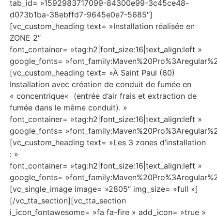
tab_id= »1592983717099-84300e99-3c45ce48-
d073b1ba-38ebffd7-9645e0e7-5685″]
[vc_custom_heading text= »Installation réalisée en
ZONE 2″
font_container= »tag:h2|font_size:16|text_align:left »
google_fonts= »font_family:Maven%20Pro%3Aregula
[vc_custom_heading text= »À Saint Paul (60)
Installation avec création de conduit de fumée en
« concentrique« (entrée d’air frais et extraction de
fumée dans le même conduit). »
font_container= »tag:h2|font_size:16|text_align:left »
google_fonts= »font_family:Maven%20Pro%3Aregular
[vc_custom_heading text= »Les 3 zones d’installation
: »
font_container= »tag:h2|font_size:16|text_align:left »
google_fonts= »font_family:Maven%20Pro%3Aregula
[vc_single_image image= »2805″ img_size= »full »]
[/vc_tta_section][vc_tta_section
i_icon_fontawesome= »fa fa-fire » add_icon= »true »