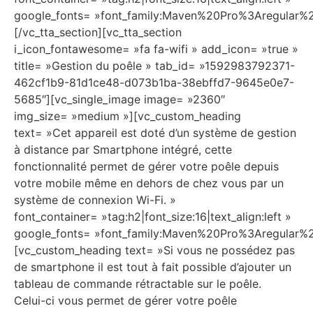
google_fonts= »font_family:Maven%20Pro%3Aregular
[/vc_tta_section][vc_tta_section
i_icon_fontawesome= »fa fa-wifi » add_icon= »true »
title= »Gestion du poêle » tab_id= »1592983792371-
462cf1b9-81d1ce48-d073b1ba-38ebffd7-9645e0e7-
5685″][vc_single_image image= »2360″
img_size= »medium »][vc_custom_heading
text= »Cet appareil est doté d’un système de gestion
à distance par Smartphone intégré, cette
fonctionnalité permet de gérer votre poêle depuis
votre mobile même en dehors de chez vous par un
système de connexion Wi-Fi. »
font_container= »tag:h2|font_size:16|text_align:left »
google_fonts= »font_family:Maven%20Pro%3Aregular
[vc_custom_heading text= »Si vous ne possédez pas
de smartphone il est tout à fait possible d’ajouter un
tableau de commande rétractable sur le poêle.
Celui-ci vous permet de gérer votre poêle