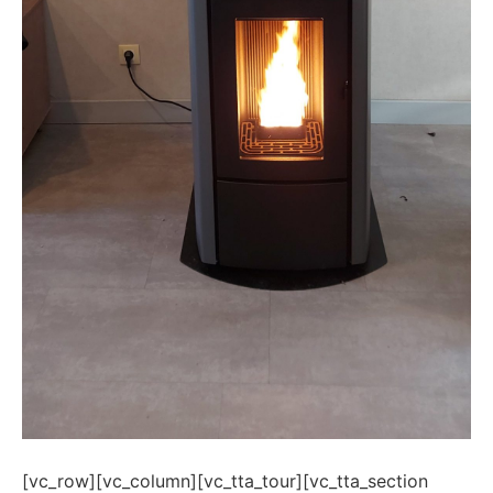
[vc_row][vc_column][vc_tta_tour][vc_tta_section