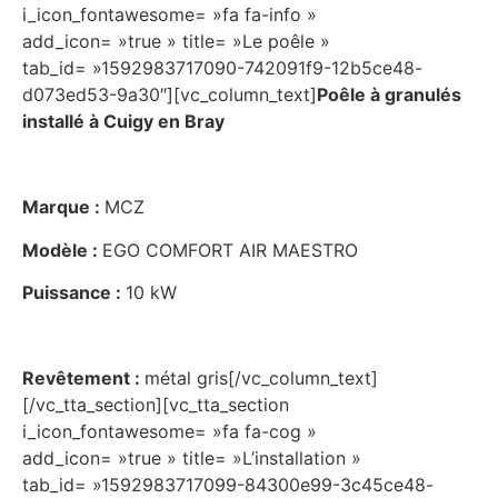
i_icon_fontawesome= »fa fa-info »
add_icon= »true » title= »Le poêle »
tab_id= »1592983717090-742091f9-12b5ce48-
d073ed53-9a30″][vc_column_text]
Poêle à granulés
installé à Cuigy en Bray
Marque :
MCZ
Modèle :
EGO COMFORT AIR MAESTRO
Puissance :
10 kW
Revêtement :
métal gris[/vc_column_text]
[/vc_tta_section][vc_tta_section
i_icon_fontawesome= »fa fa-cog »
add_icon= »true » title= »L’installation »
tab_id= »1592983717099-84300e99-3c45ce48-