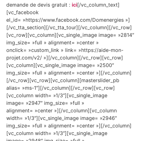
demande de devis gratuit :
ici
[/vc_column_text]
[vc_facebook
el_id= »https://www.facebook.com/Domenergies »]
[/vc_tta_section][/vc_tta_tour][/vc_column][/vc_row]
[vc_row][vc_column][vc_single_image image= »2814″
img_size= »full » alignment= »center »
onclick= »custom_link » link= »https://aide-mon-
projet.com/v2/ »][/vc_column][/vc_row][vc_row]
[vc_column][vc_single_image image= »2500″
img_size= »full » alignment= »center »][/vc_column]
[/vc_row][vc_row][vc_column][masterslider_pb
alias= »ms-1″][/vc_column][/vc_row][vc_row]
[vc_column width= »1/3″][vc_single_image
image= »2947″ img_size= »full »
alignment= »center »][/vc_column][vc_column
width= »1/3″][vc_single_image image= »2946″
img_size= »full » alignment= »center »][/vc_column]
[vc_column width= »1/3″][vc_single_image
image= »2948″ img_size= »full »