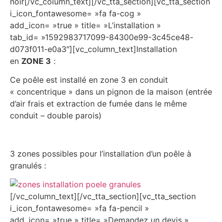
noir[/vc_column_text][/vc_tta_section][vc_tta_section
i_icon_fontawesome= »fa fa-cog »
add_icon= »true » title= »L’installation »
tab_id= »1592983717099-84300e99-3c45ce48-
d073f011-e0a3″][vc_column_text]Installation
en
ZONE 3
:
Ce poêle est installé en zone 3 en conduit
« concentrique » dans un pignon de la maison (entrée
d’air frais et extraction de fumée dans le même
conduit – double parois)
3 zones possibles pour l’installation d’un poêle à
granulés :
[/vc_column_text][/vc_tta_section][vc_tta_section
i_icon_fontawesome= »fa fa-pencil »
add_icon= »true » title= »Demandez un devis »