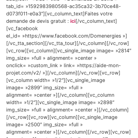
tab_id= »1592983980568-ac35ca32-3b70ce48-
d073f011-e0a3″][vc_column_text]Faites votre
demande de devis gratuit :
ici
[/vc_column_text]
[vc_facebook
el_id= »https://www.facebook.com/Domenergies »]
[/vc_tta_section][/vc_tta_tour][/vc_column][/vc_row]
[vc_row][vc_column][vc_single_image image= »2814″
img_size= »full » alignment= »center »
onclick= »custom_link » link= »https://aide-mon-
projet.com/v2/ »][/vc_column][/vc_row][vc_row]
[vc_column width= »1/2″][vc_single_image
image= »2899″ img_size= »full »
alignment= »center »][/vc_column][vc_column
width= »1/2″][vc_single_image image= »2898″
img_size= »full » alignment= »center »][/vc_column]
[/vc_row][vc_row][vc_column][vc_single_image
image= »2500″ img_size= »full »
alignment= »center »][/vc_column][/vc_row][vc_row]