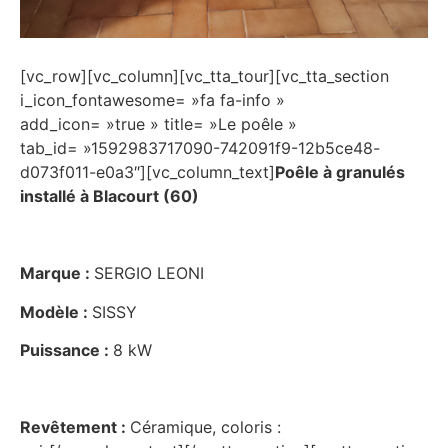
[vc_row][vc_column][vc_tta_tour][vc_tta_section
i_icon_fontawesome= »fa fa-info »
add_icon= »true » title= »Le poêle »
tab_id= »1592983717090-742091f9-12b5ce48-
d073f011-e0a3″][vc_column_text]
Poêle à granulés
installé à Blacourt (60)
Marque :
SERGIO LEONI
Modèle :
SISSY
Puissance :
8 kW
Revêtement :
Céramique, coloris :