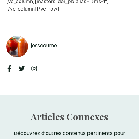
[vc_column][masterslider_pb alias= »ms-1″]
[/vc_column][/vc_row]
josseaume
Articles Connexes
Découvrez d’autres contenus pertinents pour