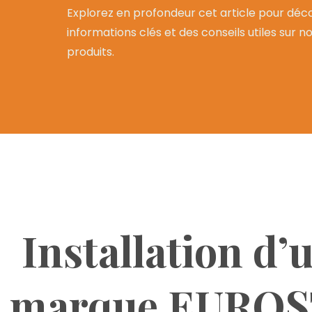
Explorez en profondeur cet article pour déco
informations clés et des conseils utiles sur n
produits.
Installation d’
marque EUROST