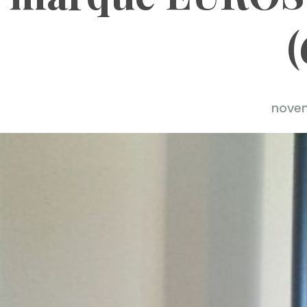
(
novem