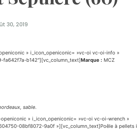
ût 30, 2019
openiconic » i_icon_openiconic= »vc-oi vc-oi-info »
9-fa642f7a-b142″][vc_column_text]
Marque :
MCZ
 bordeaux, sable
.
 »openiconic » i_icon_openiconic= »vc-oi vc-oi-wrench »
55604750-08bf8072-9a0f »][vc_column_text]Poêle à pellets i