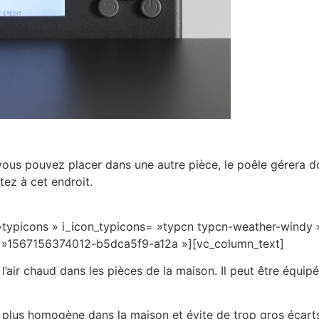
ous pouvez placer dans une autre pièce, le poêle gérera d
tez à cet endroit.
 »typicons » i_icon_typicons= »typcn typcn-weather-windy 
id= »1567156374012-b5dca5f9-a12a »][vc_column_text]
’air chaud dans les pièces de la maison. Il peut être équipé
çon plus homogène dans la maison et évite de trop gros écart