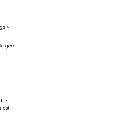
ngs »
de gérer
otre
s est