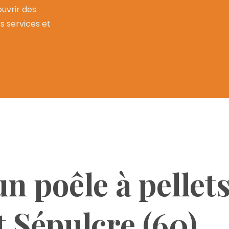
uvrir des
os services et
un poêle à pellets
t Sépulcre (60)