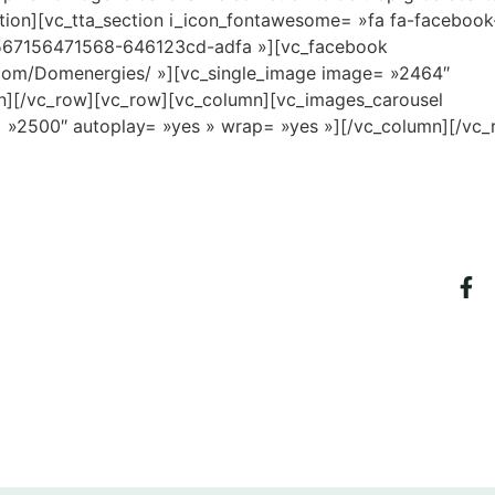
ction][vc_tta_section i_icon_fontawesome= »fa fa-facebook
= »1567156471568-646123cd-adfa »][vc_facebook
.com/Domenergies/ »][vc_single_image image= »2464″
lumn][/vc_row][vc_row][vc_column][vc_images_carousel
 »2500″ autoplay= »yes » wrap= »yes »][/vc_column][/vc_