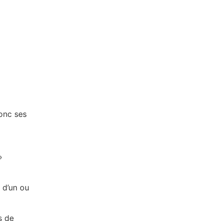
onc ses
»
 d’un ou
s de