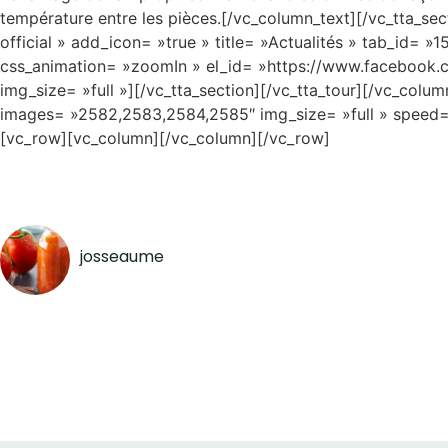
température entre les pièces.[/vc_column_text][/vc_tta_se
official » add_icon= »true » title= »Actualités » tab_id
css_animation= »zoomIn » el_id= »https://www.facebook
img_size= »full »][/vc_tta_section][/vc_tta_tour][/vc_co
images= »2582,2583,2584,2585″ img_size= »full » speed=
[vc_row][vc_column][/vc_column][/vc_row]
josseaume