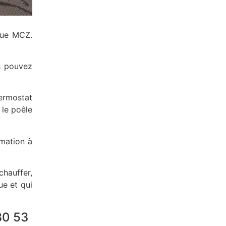
rque MCZ.
s pouvez
ermostat
 le poêle
mation à
chauffer,
ue et qui
80 53