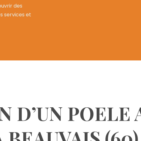
uvrir des
os services et
N D’UN POELE 
 BEAUVAIS (60)