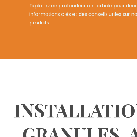
Explorez en profondeur cet article pour déco
informations clés et des conseils utiles sur n
produits.
INSTALLATIO
GRANULES, A