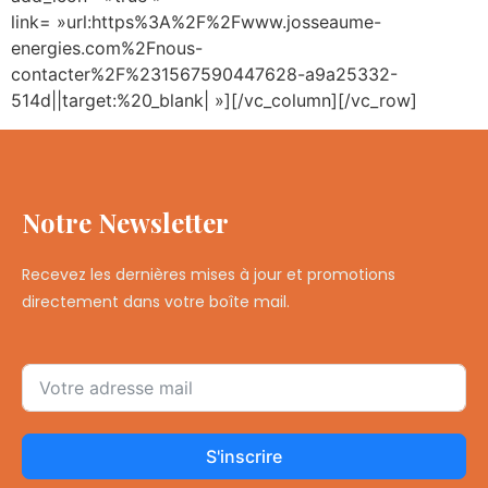
link= »url:https%3A%2F%2Fwww.josseaume-
energies.com%2Fnous-
contacter%2F%231567590447628-a9a25332-
514d||target:%20_blank| »][/vc_column][/vc_row]
Notre Newsletter
Recevez les dernières mises à jour et promotions
directement dans votre boîte mail.
S'inscrire